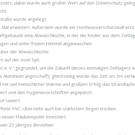
essert, dabei wurde auch großer Wert auf den Dünenschutz geleg
cht.
straße wurde angelegt.
Mal erweitert. Außerdem wurde ein Hochwasserschutzwall erric
ftgebäude eine Abwaschküche, in der die Kinder aus dem Zeltlage
agen und unter freiem Himmel abgewaschen.
 über der Abwaschküche.
 auf der Insel Sylt.
 e. V.” gegründet, um die Zukunft dieses einmaligen Zeltlagers we
 Aluminium angeschafft, gleichzeitig wurde das Zelt um 3m verl
mit viel menschlicher Wärme und großem Erfolg das Strandläufer
ert und den Hygienevorschriften angepasst.
f saniert.
lüftete PVC-Überzelte auch bei stärkstem Regen trocken.
 neuen Haubenspüler investiert.
sein 25 jähriges Bestehen.