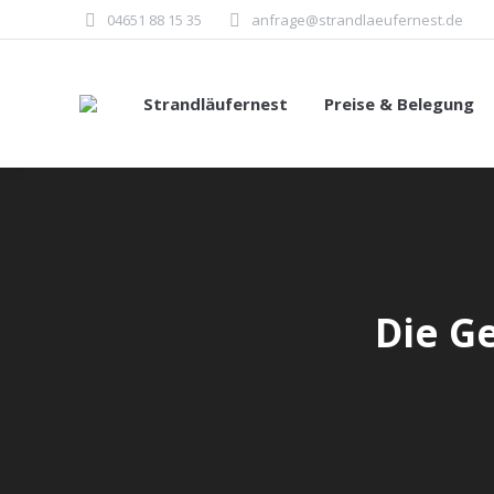
04651 88 15 35
anfrage@strandlaeufernest.de
Strandläufernest
Preise & Belegung
Die G