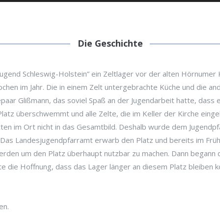
Die Geschichte
Jugend Schleswig-Holstein” ein Zeltlager vor der alten Hörnumer
ochen im Jahr. Die in einem Zelt untergebrachte Küche und die a
aar Glißmann, das soviel Spaß an der Jugendarbeit hatte, dass es
latz überschwemmt und alle Zelte, die im Keller der Kirche ein
itten im Ort nicht in das Gesamtbild. Deshalb wurde dem Jugen
 Das Landesjugendpfarramt erwarb den Platz und bereits im Früh
werden um den Platz überhaupt nutzbar zu machen. Dann begann d
 die Hoffnung, dass das Lager länger an diesem Platz bleiben kö
en.