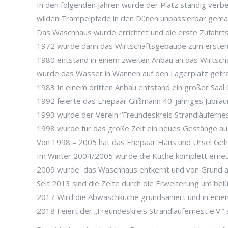
In den folgenden Jahren wurde der Platz ständig verb
wilden Trampelpfade in den Dünen unpassierbar gema
Das Waschhaus wurde errichtet und die erste Zufahrt
1972 wurde dann das Wirtschaftsgebäude zum ersten 
1980 entstand in einem zweiten Anbau an das Wirtscha
wurde das Wasser in Wannen auf den Lagerplatz getr
1983 In einem dritten Anbau entstand ein großer Saal
1992 feierte das Ehepaar Glißmann 40-jähriges Jubiläum
1993 wurde der Verein “Freundeskreis Strandläufernest
1998 wurde für das große Zelt ein neues Gestänge aus
Von 1998 – 2005 hat das Ehepaar Hans und Ursel Gehl 
Im Winter 2004/2005 wurde die Küche komplett erneu
2009 wurde das Waschhaus entkernt und von Grund au
Seit 2013 sind die Zelte durch die Erweiterung um be
2017 Wird die Abwaschküche grundsaniert und in einen
2018 Feiert der „Freundeskreis Strandläufernest e.V.“ 