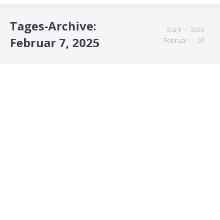
Tages-Archive:
Sie befinden sich hier:
Start
2025
Februar 7, 2025
Februar
07
Ausleihen von Spielgeräten
Vereinsinfos
Von
t77Gast
Februar 7, 2025
Das Ev. Jugendzeltlager stellt den Jugendgruppen
leihweise Spielgeräte zur Verfügung. Eine aktuelle
Übersicht kann der angehängten Datei entnommen
werden.